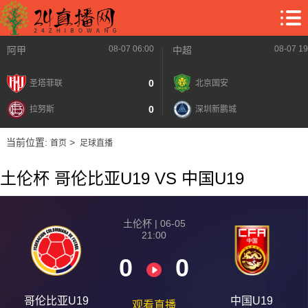
08-07 06:00
08-07 19
阿甲
中超
0
圣塔菲联
北京国安
0
拉努斯
深圳新鹏城
当前位置:
>
首页
足球直播
土伦杯 哥伦比亚U19 VS 中国U19
土伦杯 | 06-05
21:00
0
0
哥伦比亚U19
中国U19
观看直播