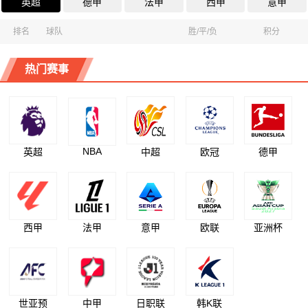
英超
德甲
法甲
西甲
意甲
排名
球队
胜/平/负
积分
热门赛事
NBA
英超
中超
欧冠
德甲
西甲
法甲
意甲
欧联
亚洲杯
世亚预
中甲
日职联
韩K联