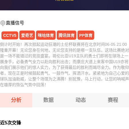
直播信号
CCTV5
爱奇艺
咪咕体育
腾讯体育
PP体育
倒计时开始！再次掀起运动狂潮的土伦杯联赛将在北京时间06-05 21:00
隆重开幕！无论您身在何地，无论您支持的是哪一支队伍，这场比赛绝对
是一场不能错过的竞技盛宴。哥伦比亚U19主队的勇士们即将在球场上一
展身手，必备勇气全力以赴向胜利出击；而康庄大道上来客中国U19亦将
向我们展示他们的惊人实力，为了获得最后的胜利而竭尽全力。作为敬仰
者，现在正是时候鼓起勇气、一鼓作气、挥洒汗水，紧紧地为自己心爱的
球队加油助威，让整个场馆为之沸腾！别犹豫，马上行动，让您的呐喊声
在雄厚的恢弘气势中回荡！
分析
数据
动态
赛程
近5次交锋