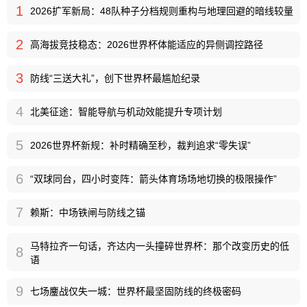
1
2026扩军新局：48队种子分档规则重构与地理回避的暗线较量
2
高海拔竞技稳态：2026世界杯体能适应的异侧调控路径
3
防线“三送大礼”，创下世界杯最尴尬纪录
4
北美征途：智能导航与机动效能提升专项计划
5
2026世界杯新规：补时精确至秒，裁判追求“零失误”
6
“双球同台，四小时变阵：箭头体育场场地切换的极限操作”
7
赖斯：中场铁闸与防线之锚
马特拉齐一句话，齐达内一头撞碎世界杯：那个改变历史的低
8
语
9
七场鏖战仅失一城：世界杯最坚固防线的终极密码