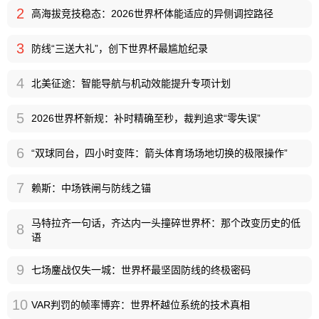
2
高海拔竞技稳态：2026世界杯体能适应的异侧调控路径
3
防线“三送大礼”，创下世界杯最尴尬纪录
4
北美征途：智能导航与机动效能提升专项计划
5
2026世界杯新规：补时精确至秒，裁判追求“零失误”
6
“双球同台，四小时变阵：箭头体育场场地切换的极限操作”
7
赖斯：中场铁闸与防线之锚
马特拉齐一句话，齐达内一头撞碎世界杯：那个改变历史的低
8
语
9
七场鏖战仅失一城：世界杯最坚固防线的终极密码
10
VAR判罚的帧率博弈：世界杯越位系统的技术真相