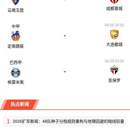
成都蓉城
云南玉昆
08-08 20:00
中甲
-
大连鲲城
定南赣联
08-09 03:00
巴西甲
-
圣保罗
格雷米奥
热点新闻
1
2026扩军新局：48队种子分档规则重构与地理回避的暗线较量