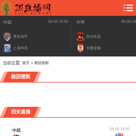
08-08 19:00
08-08 19
中超
中甲
青岛海牛
苏州东吴
上海申花
长春亚泰
当前位置:
>
首页
赖因德斯
赖因德斯
相关直播
08-08 19:00
中超