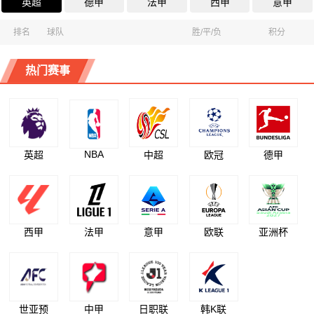
英超
德甲
法甲
西甲
意甲
排名
球队
胜/平/负
积分
热门赛事
NBA
英超
中超
欧冠
德甲
西甲
法甲
意甲
欧联
亚洲杯
世亚预
中甲
日职联
韩K联