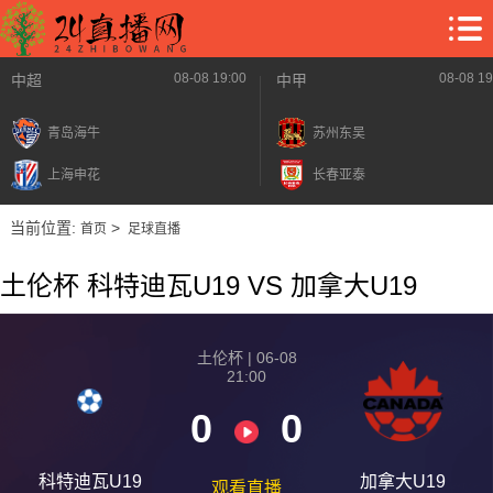
08-08 19:00
08-08 19
中超
中甲
青岛海牛
苏州东吴
上海申花
长春亚泰
当前位置:
>
首页
足球直播
土伦杯 科特迪瓦U19 VS 加拿大U19
土伦杯 | 06-08
21:00
0
0
科特迪瓦U19
加拿大U19
观看直播