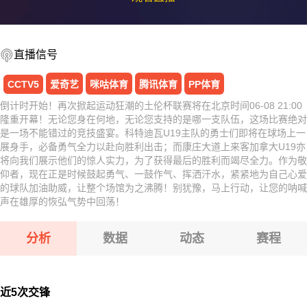
直播信号
CCTV5
爱奇艺
咪咕体育
腾讯体育
PP体育
倒计时开始！再次掀起运动狂潮的土伦杯联赛将在北京时间06-08 21:00
隆重开幕！无论您身在何地，无论您支持的是哪一支队伍，这场比赛绝对
是一场不能错过的竞技盛宴。科特迪瓦U19主队的勇士们即将在球场上一
展身手，必备勇气全力以赴向胜利出击；而康庄大道上来客加拿大U19亦
将向我们展示他们的惊人实力，为了获得最后的胜利而竭尽全力。作为敬
仰者，现在正是时候鼓起勇气、一鼓作气、挥洒汗水，紧紧地为自己心爱
的球队加油助威，让整个场馆为之沸腾！别犹豫，马上行动，让您的呐喊
声在雄厚的恢弘气势中回荡！
分析
数据
动态
赛程
近5次交锋