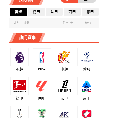
球队排行
英超
德甲
法甲
西甲
意甲
排名
球队
胜/平/负
积分
热门赛事
NBA
英超
中超
欧冠
德甲
西甲
法甲
意甲