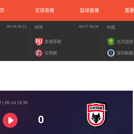
页
足球直播
篮球直播
重
08-06 08:15
08-07 06:00
阿甲
中超
圣塔菲联
北京国安
拉努斯
深圳新鹏
| 06-14 19:30
0