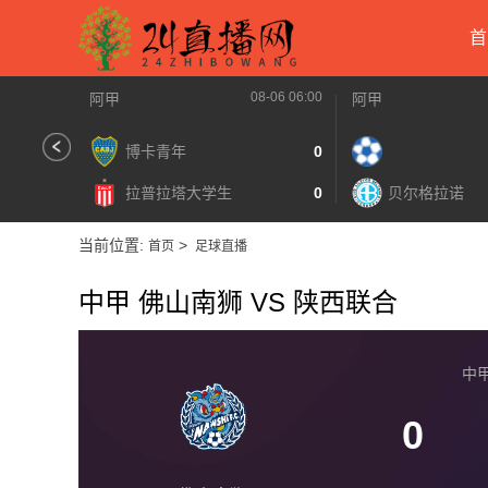
首
08-06 06:00
阿甲
阿甲
博卡青年
0
拉普拉塔大学生
0
贝尔格拉诺
当前位置:
>
首页
足球直播
中甲 佛山南狮 VS 陕西联合
中甲 
0