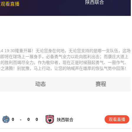
陕西联合
观看直播
4 19:30隆重开幕！无论您身在何地，无论您支持的是哪一支队伍，这场
们即将在球场上一展身手，必备勇气全力以赴向胜利出击；而康庄大道上
后的胜利而竭尽全力。作为敬仰者，现在正是时候鼓起勇气、一鼓作气、
为之沸腾！别犹豫，马上行动，让您的呐喊声在雄厚的恢弘气势中回荡！
动态
赛程
0
-
0
0
观看直播
陕西联合