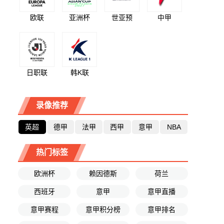
欧联
亚洲杯
世亚预
中甲
日职联
韩K联
录像推荐
英超
德甲
法甲
西甲
意甲
NBA
热门标签
欧洲杯
赖因德斯
荷兰
西班牙
意甲
意甲直播
意甲赛程
意甲积分榜
意甲排名