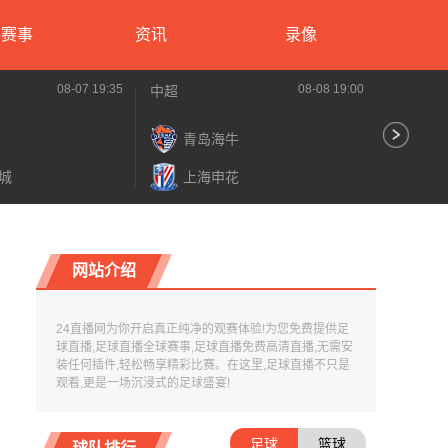
要赛事
资讯
录像
08-07 19:35
08-08 19:00
中超
中甲
青岛海牛
苏
城
上海申花
长
网站介绍
24直播网为你开启真正纯净的观赛体验!为您免费提供足
球直播,足球直播全球赛事,足球直播免费高清直播,无需安
装任何插件,轻松畅享精彩比赛。在这里,足球直播不只是
观看,更是一场沉浸式的足球盛宴!
足球
篮球