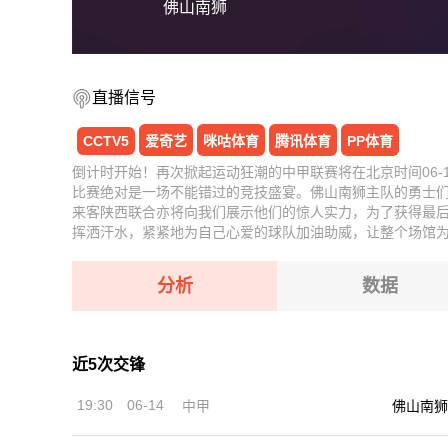
佛山南狮
直播信号
CCTV5
爱奇艺
咪咕体育
腾讯体育
PP体育
倒计时开始！再次掀起运动狂潮的中甲联赛将在北京时间06-1
比赛绝对是一场不能错过的竞技盛宴。佛山南狮主队的勇士
来客陕西联合亦将向我们展示他们的惊人实力，为了获得最
挥洒汗水，紧紧地为自己心爱的球队加油助威，让整个场馆
分析
数据
近5次交锋
19:30
06-14
佛山南狮
中甲