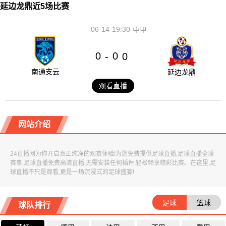
延边龙鼎近5场比赛
06-14
19:30
中甲
0
0
-
0
南通支云
延边龙鼎
观看直播
网站介绍
24直播网为你开启真正纯净的观赛体验!为您免费提供足球直播,足球直播全球
赛事,足球直播免费高清直播,无需安装任何插件,轻松畅享精彩比赛。在这里,足
球直播不只是观看,更是一场沉浸式的足球盛宴!
足球
篮球
球队排行