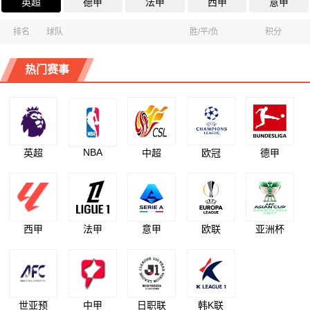
英超
德甲
法甲
西甲
意甲
排名
球队
胜/平/负
积分
热门赛事
NBA
英超
中超
欧冠
德甲
西甲
法甲
意甲
欧联
亚洲杯
世亚预
中甲
日职联
韩K联