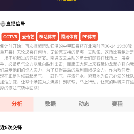
直播信号
CCTV5
爱奇艺
咪咕体育
腾讯体育
PP体育
倒计时开始！再次掀起运动狂潮的中甲联赛将在北京时间06-14 19:30隆
重开幕！无论您身在何地，无论您支持的是哪一支队伍，这场比赛绝对是
一场不能错过的竞技盛宴。南通支云主队的勇士们即将在球场上一展身
手，必备勇气全力以赴向胜利出击；而康庄大道上来客延边龙鼎亦将向我
们展示他们的惊人实力，为了获得最后的胜利而竭尽全力。作为敬仰者，
现在正是时候鼓起勇气、一鼓作气、挥洒汗水，紧紧地为自己心爱的球队
加油助威，让整个场馆为之沸腾！别犹豫，马上行动，让您的呐喊声在雄
厚的恢弘气势中回荡！
分析
数据
动态
赛程
近5次交锋