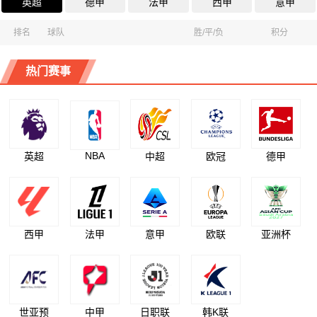
英超
德甲
法甲
西甲
意甲
排名
球队
胜/平/负
积分
热门赛事
NBA
英超
中超
欧冠
德甲
西甲
法甲
意甲
欧联
亚洲杯
世亚预
中甲
日职联
韩K联