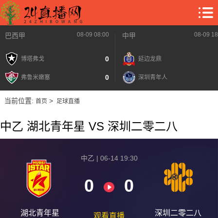
08-09 08:00
08-09 18
巴西甲
中甲
0
博塔弗戈
延边龙鼎
0
弗鲁米嫩塞
深圳青年人
当前位置:
>
首页
足球直播
中乙 湖北青年星 VS 深圳二零二八
中乙 | 06-14 19:30
0
0
湖北青年星
深圳二零二八
观看直播