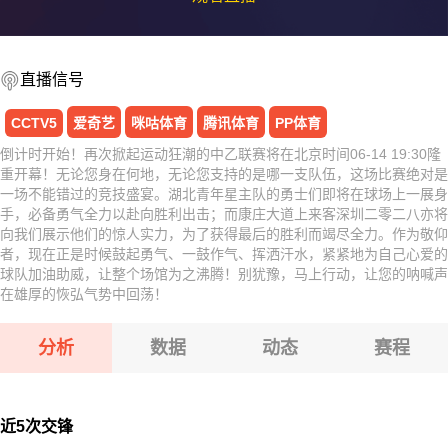
直播信号
CCTV5
爱奇艺
咪咕体育
腾讯体育
PP体育
倒计时开始！再次掀起运动狂潮的中乙联赛将在北京时间06-14 19:30隆
重开幕！无论您身在何地，无论您支持的是哪一支队伍，这场比赛绝对是
一场不能错过的竞技盛宴。湖北青年星主队的勇士们即将在球场上一展身
手，必备勇气全力以赴向胜利出击；而康庄大道上来客深圳二零二八亦将
向我们展示他们的惊人实力，为了获得最后的胜利而竭尽全力。作为敬仰
者，现在正是时候鼓起勇气、一鼓作气、挥洒汗水，紧紧地为自己心爱的
球队加油助威，让整个场馆为之沸腾！别犹豫，马上行动，让您的呐喊声
在雄厚的恢弘气势中回荡！
分析
数据
动态
赛程
近5次交锋