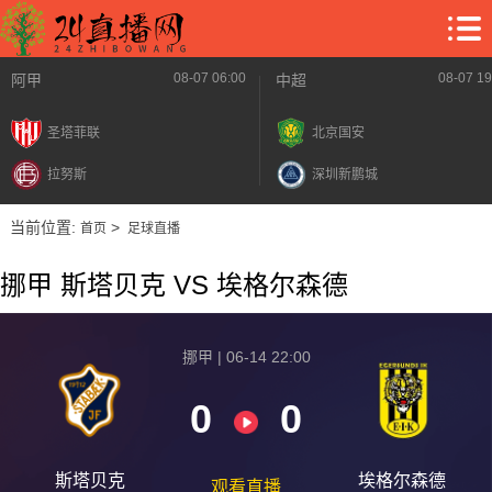
08-07 06:00
08-07 19
阿甲
中超
圣塔菲联
北京国安
拉努斯
深圳新鹏城
当前位置:
>
首页
足球直播
挪甲 斯塔贝克 VS 埃格尔森德
挪甲 | 06-14 22:00
0
0
斯塔贝克
埃格尔森德
观看直播