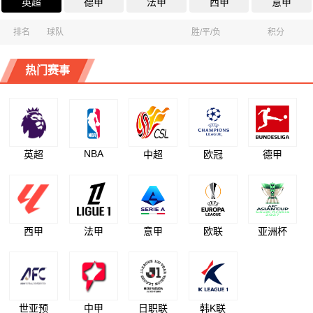
英超
德甲
法甲
西甲
意甲
排名
球队
胜/平/负
积分
热门赛事
NBA
英超
中超
欧冠
德甲
西甲
法甲
意甲
欧联
亚洲杯
世亚预
中甲
日职联
韩K联