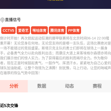
直播信号
CCTV5
爱奇艺
咪咕体育
腾讯体育
PP体育
倒计时开始！再次掀起运动狂潮的挪甲联赛将在北京时间06-14 22:00隆
重开幕！无论您身在何地，无论您支持的是哪一支队伍，这场比赛绝对是
一场不能错过的竞技盛宴。斯塔贝克主队的勇士们即将在球场上一展身
手，必备勇气全力以赴向胜利出击；而康庄大道上来客埃格尔森德亦将向
我们展示他们的惊人实力，为了获得最后的胜利而竭尽全力。作为敬仰
者，现在正是时候鼓起勇气、一鼓作气、挥洒汗水，紧紧地为自己心爱的
球队加油助威，让整个场馆为之沸腾！别犹豫，马上行动，让您的呐喊声
在雄厚的恢弘气势中回荡！
分析
数据
动态
赛程
近5次交锋