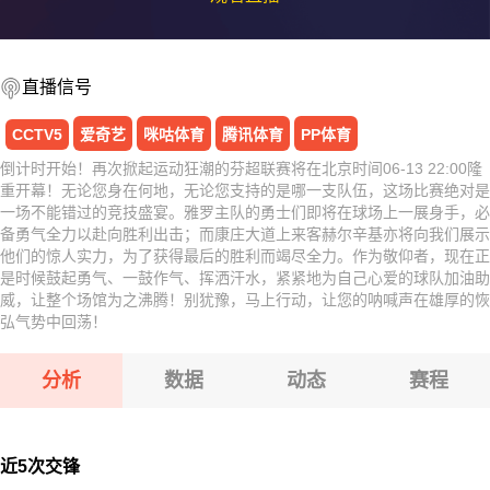
直播信号
CCTV5
爱奇艺
咪咕体育
腾讯体育
PP体育
倒计时开始！再次掀起运动狂潮的芬超联赛将在北京时间06-13 22:00隆
重开幕！无论您身在何地，无论您支持的是哪一支队伍，这场比赛绝对是
一场不能错过的竞技盛宴。雅罗主队的勇士们即将在球场上一展身手，必
备勇气全力以赴向胜利出击；而康庄大道上来客赫尔辛基亦将向我们展示
他们的惊人实力，为了获得最后的胜利而竭尽全力。作为敬仰者，现在正
是时候鼓起勇气、一鼓作气、挥洒汗水，紧紧地为自己心爱的球队加油助
威，让整个场馆为之沸腾！别犹豫，马上行动，让您的呐喊声在雄厚的恢
弘气势中回荡！
分析
数据
动态
赛程
近5次交锋