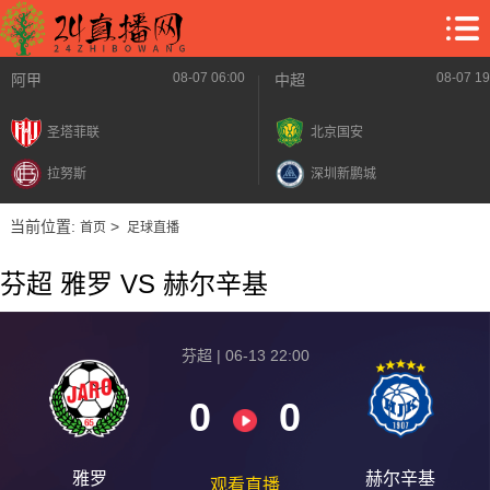
08-07 06:00
08-07 19
阿甲
中超
圣塔菲联
北京国安
拉努斯
深圳新鹏城
当前位置:
>
首页
足球直播
芬超 雅罗 VS 赫尔辛基
芬超 | 06-13 22:00
0
0
雅罗
赫尔辛基
观看直播