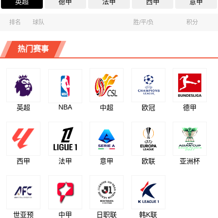
英超
德甲
法甲
西甲
意甲
排名
球队
胜/平/负
积分
热门赛事
NBA
英超
中超
欧冠
德甲
西甲
法甲
意甲
欧联
亚洲杯
世亚预
中甲
日职联
韩K联