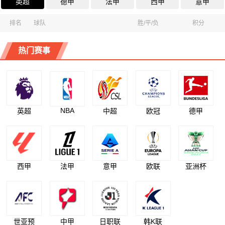
英超
德甲
法甲
西甲
意甲
排名
球队
胜/平/负
积分
热门赛事
NBA
英超
中超
欧冠
德甲
西甲
法甲
意甲
欧联
亚洲杯
世亚预
中甲
日职联
韩K联