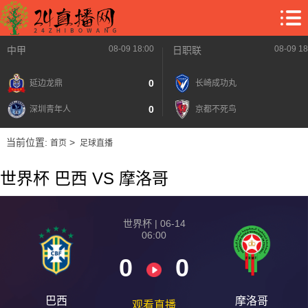
08-09 18:00
08-09 18
中甲
日职联
0
延边龙鼎
长崎成功丸
0
深圳青年人
京都不死鸟
当前位置:
>
首页
足球直播
世界杯 巴西 VS 摩洛哥
世界杯 | 06-14
06:00
0
0
巴西
摩洛哥
观看直播