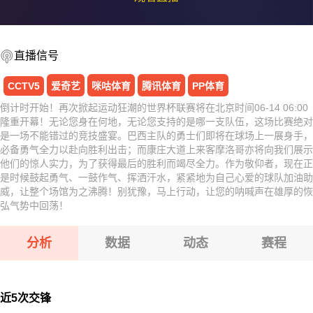
直播信号
CCTV5
爱奇艺
咪咕体育
腾讯体育
PP体育
倒计时开始！再次掀起运动狂潮的世界杯联赛将在北京时间06-14 06:00
隆重开幕！无论您身在何地，无论您支持的是哪一支队伍，这场比赛绝对
是一场不能错过的竞技盛宴。巴西主队的勇士们即将在球场上一展身手，
必备勇气全力以赴向胜利出击；而康庄大道上来客摩洛哥亦将向我们展示
他们的惊人实力，为了获得最后的胜利而竭尽全力。作为敬仰者，现在正
是时候鼓起勇气、一鼓作气、挥洒汗水，紧紧地为自己心爱的球队加油助
威，让整个场馆为之沸腾！别犹豫，马上行动，让您的呐喊声在雄厚的恢
弘气势中回荡！
分析
数据
动态
赛程
近5次交锋