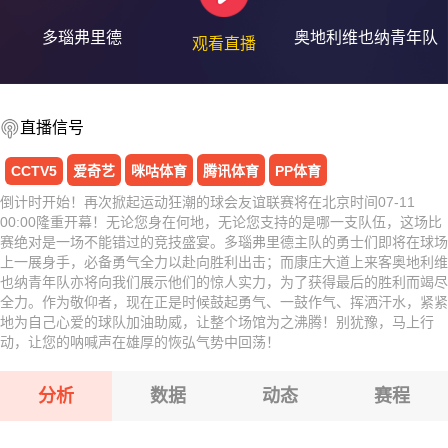
多瑙弗里德
奥地利维也纳青年队
观看直播
直播信号
CCTV5
爱奇艺
咪咕体育
腾讯体育
PP体育
倒计时开始！再次掀起运动狂潮的球会友谊联赛将在北京时间07-11
00:00隆重开幕！无论您身在何地，无论您支持的是哪一支队伍，这场比
赛绝对是一场不能错过的竞技盛宴。多瑙弗里德主队的勇士们即将在球场
上一展身手，必备勇气全力以赴向胜利出击；而康庄大道上来客奥地利维
也纳青年队亦将向我们展示他们的惊人实力，为了获得最后的胜利而竭尽
全力。作为敬仰者，现在正是时候鼓起勇气、一鼓作气、挥洒汗水，紧紧
地为自己心爱的球队加油助威，让整个场馆为之沸腾！别犹豫，马上行
动，让您的呐喊声在雄厚的恢弘气势中回荡！
分析
数据
动态
赛程