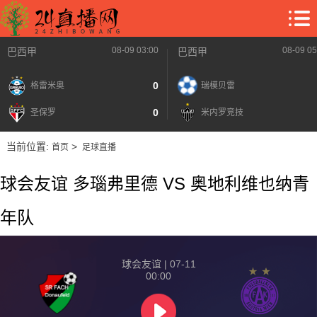
08-09 03:00
08-09 05
巴西甲
巴西甲
0
格雷米奥
瑞模贝雷
0
圣保罗
米内罗竞技
当前位置:
>
首页
足球直播
球会友谊 多瑙弗里德 VS 奥地利维也纳青
年队
球会友谊 | 07-11
00:00