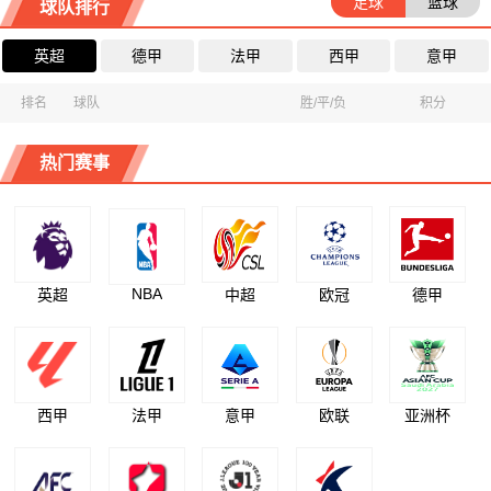
足球
篮球
球队排行
英超
德甲
法甲
西甲
意甲
排名
球队
胜/平/负
积分
热门赛事
NBA
英超
中超
欧冠
德甲
西甲
法甲
意甲
欧联
亚洲杯