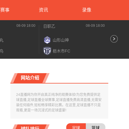
要赛事
资讯
录像
08-09 18:00
08-09 18:00
日职乙
中超
丸
山形山神
河
鸟
枥木市FC
青
网站介绍
24直播网为你开启真正纯净的观赛体验!为您免费提供足
球直播,足球直播全球赛事,足球直播免费高清直播,无需安
装任何插件,轻松畅享精彩比赛。在这里,足球直播不只是
观看,更是一场沉浸式的足球盛宴!
足球
篮球