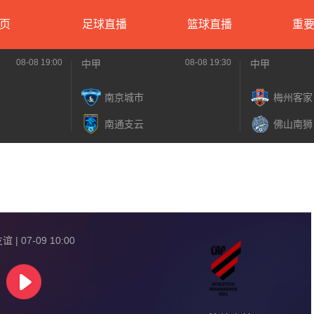
页
足球直播
篮球直播
重
08-08 19:00
08-08 19:30
中甲
中甲
南京城市
梅州客家
南通支云
佛山南狮
 | 07-09 10:00