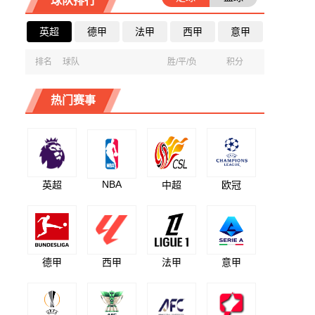
球队排行
英超
德甲
法甲
西甲
意甲
排名
球队
胜/平/负
积分
热门赛事
NBA
英超
中超
欧冠
德甲
西甲
法甲
意甲