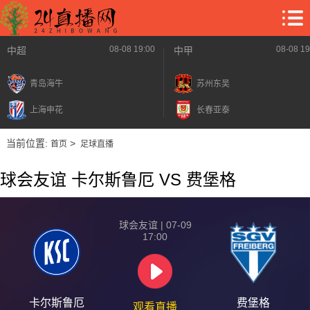
08-08 19:00
08-08 19
中超
中甲
青岛海牛
苏州东吴
上海申花
长春亚泰
当前位置:
>
首页
足球直播
球会友谊 卡尔斯鲁厄 VS 费堡格
球会友谊 | 07-09
17:00
卡尔斯鲁厄
费堡格
观看直播