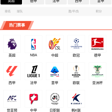
英超
德甲
法甲
西甲
意甲
排名
球队
胜/平/负
积分
热门赛事
NBA
英超
中超
欧冠
德甲
西甲
法甲
意甲
欧联
亚洲杯
世亚预
中甲
日职联
韩K联