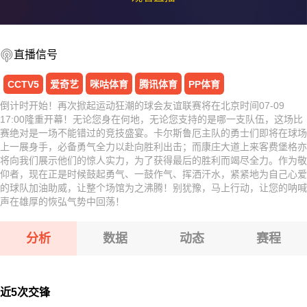
直播信号
CCTV5
爱奇艺
咪咕体育
腾讯体育
PP体育
倒计时开始！再次掀起运动狂潮的球会友谊联赛将在北京时间07-09
17:00隆重开幕！无论您身在何地，无论您支持的是哪一支队伍，这场比
赛绝对是一场不能错过的竞技盛宴。卡尔斯鲁厄主队的勇士们即将在球场
上一展身手，必备勇气全力以赴向胜利出击；而康庄大道上来客费堡格亦
将向我们展示他们的惊人实力，为了获得最后的胜利而竭尽全力。作为敬
仰者，现在正是时候鼓起勇气、一鼓作气、挥洒汗水，紧紧地为自己心爱
的球队加油助威，让整个场馆为之沸腾！别犹豫，马上行动，让您的呐喊
声在雄厚的恢弘气势中回荡！
分析
数据
动态
赛程
近5次交锋