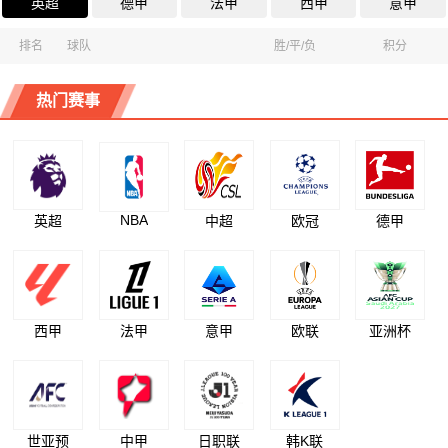
英超
德甲
法甲
西甲
意甲
排名
球队
胜/平/负
积分
热门赛事
NBA
英超
中超
欧冠
德甲
西甲
法甲
意甲
欧联
亚洲杯
世亚预
中甲
日职联
韩K联