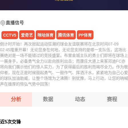
直播信号
CCTV5
爱奇艺
咪咕体育
腾讯体育
PP体育
倒计时开始！再次掀起运动狂潮的球会友谊联赛将在北京时间07-09
02:45隆重开幕！无论您身在何地，无论您支持的是哪一支队伍，这场比
赛绝对是一场不能错过的竞技盛宴。布里金城主队的勇士们即将在球场上
一展身手，必备勇气全力以赴向胜利出击；而康庄大道上来客邓迪FC亦
将向我们展示他们的惊人实力，为了获得最后的胜利而竭尽全力。作为敬
仰者，现在正是时候鼓起勇气、一鼓作气、挥洒汗水，紧紧地为自己心爱
的球队加油助威，让整个场馆为之沸腾！别犹豫，马上行动，让您的呐喊
声在雄厚的恢弘气势中回荡！
分析
数据
动态
赛程
近5次交锋