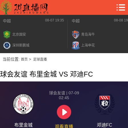
08-07 19:35
08-08 19
中超
中超
北京国安
青岛海牛
深圳新鹏城
上海申花
当前位置:
>
首页
足球直播
球会友谊 布里金城 VS 邓迪FC
球会友谊 | 07-09
02:45
布里金城
邓迪FC
观看直播