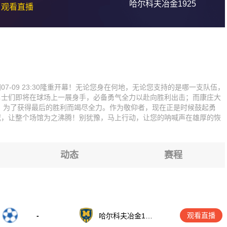
哈尔科夫冶金1925
观看直播
-09 23:30隆重开幕！无论您身在何地，无论您支持的是哪一支队伍，
勇士们即将在球场上一展身手，必备勇气全力以赴向胜利出击；而康庄大
力，为了获得最后的胜利而竭尽全力。作为敬仰者，现在正是时候鼓起勇
威，让整个场馆为之沸腾！别犹豫，马上行动，让您的呐喊声在雄厚的恢
动态
赛程
-
观看直播
哈尔科夫冶金192
5