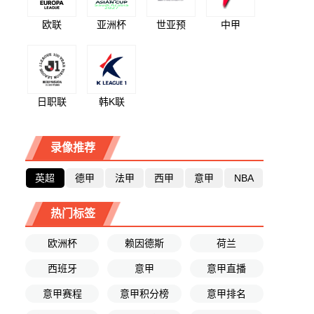
欧联
亚洲杯
世亚预
中甲
日职联
韩K联
录像推荐
英超
德甲
法甲
西甲
意甲
NBA
热门标签
欧洲杯
赖因德斯
荷兰
西班牙
意甲
意甲直播
意甲赛程
意甲积分榜
意甲排名