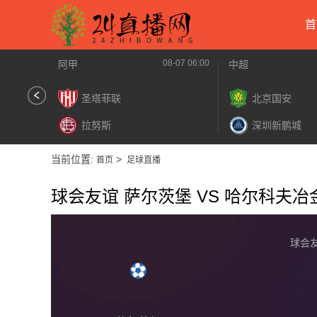
首
08-07 06:00
阿甲
中超
圣塔菲联
北京国安
拉努斯
深圳新鹏城
当前位置:
>
首页
足球直播
球会友谊 萨尔茨堡 VS 哈尔科夫冶金
球会友谊