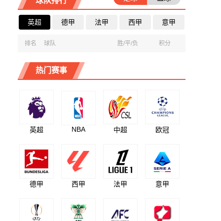
球队排行
英超
德甲
法甲
西甲
意甲
排名
球队
胜/平/负
积分
热门赛事
NBA
英超
中超
欧冠
德甲
西甲
法甲
意甲