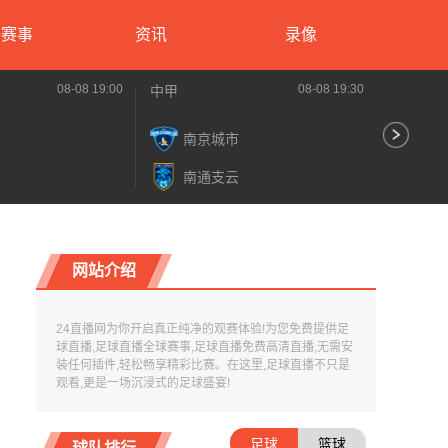
要赛事
资讯
录像
08-08 19:00
08-08 19:30
中甲
中甲
南京城市
梅
南通支云
佛
网站介绍
24直播网为你开启真正纯净的观赛体验!为您免费提供足
球直播,足球直播全球赛事,足球直播免费高清直播,无需安
装任何插件,轻松畅享精彩比赛。在这里,足球直播不只是
观看,更是一场沉浸式的足球盛宴!
足球
篮球