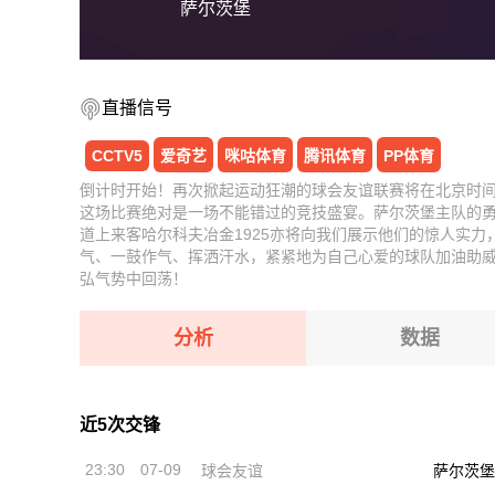
萨尔茨堡
直播信号
CCTV5
爱奇艺
咪咕体育
腾讯体育
PP体育
倒计时开始！再次掀起运动狂潮的球会友谊联赛将在北京时间07
这场比赛绝对是一场不能错过的竞技盛宴。萨尔茨堡主队的
道上来客哈尔科夫冶金1925亦将向我们展示他们的惊人实
气、一鼓作气、挥洒汗水，紧紧地为自己心爱的球队加油助
弘气势中回荡！
分析
数据
近5次交锋
23:30
07-09
球会友谊
萨尔茨堡