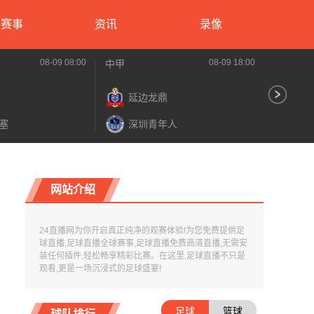
要赛事
资讯
录像
08-09 08:00
08-09 18:00
中甲
中超
延边龙鼎
河
塞
深圳青年人
青
网站介绍
24直播网为你开启真正纯净的观赛体验!为您免费提供足
球直播,足球直播全球赛事,足球直播免费高清直播,无需安
装任何插件,轻松畅享精彩比赛。在这里,足球直播不只是
观看,更是一场沉浸式的足球盛宴!
足球
篮球