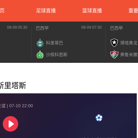
页
足球直播
篮球直播
重
08-09 05:30
08-09 07:30
巴西甲
巴西甲
科里蒂巴
博塔弗戈
沙佩科恩斯
弗鲁米嫩
纽斯里塔斯
 | 07-10 22:00