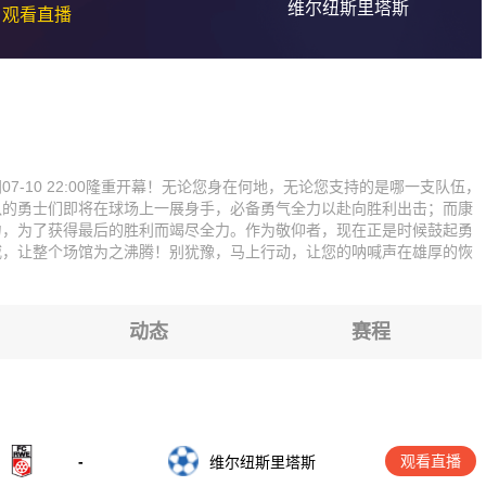
维尔纽斯里塔斯
观看直播
-10 22:00隆重开幕！无论您身在何地，无论您支持的是哪一支队伍，
队的勇士们即将在球场上一展身手，必备勇气全力以赴向胜利出击；而康
力，为了获得最后的胜利而竭尽全力。作为敬仰者，现在正是时候鼓起勇
威，让整个场馆为之沸腾！别犹豫，马上行动，让您的呐喊声在雄厚的恢
动态
赛程
-
观看直播
维尔纽斯里塔斯