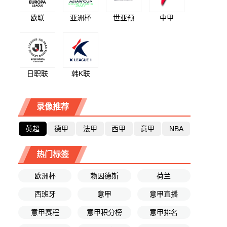
欧联
亚洲杯
世亚预
中甲
日职联
韩K联
录像推荐
英超
德甲
法甲
西甲
意甲
NBA
热门标签
欧洲杯
赖因德斯
荷兰
西班牙
意甲
意甲直播
意甲赛程
意甲积分榜
意甲排名