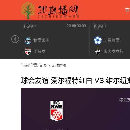
首
08-09 03:00
巴西甲
巴西甲
格雷米奥
瑞模贝雷
圣保罗
米内罗竞技
当前位置:
>
首页
足球直播
球会友谊 爱尔福特红白 VS 维尔
球会友谊