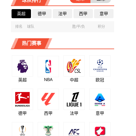
球队排行
英超
德甲
法甲
西甲
意甲
排名
球队
胜/平/负
积分
热门赛事
NBA
英超
中超
欧冠
德甲
西甲
法甲
意甲