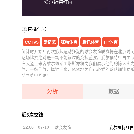
爱尔福特红白
直播信号
CCTV5
爱奇艺
咪咕体育
腾讯体育
PP体育
倒计时开始！再次掀起运动狂潮的球会友谊联赛将在北京时间07
这场比赛绝对是一场不能错过的竞技盛宴。爱尔福特红白主
庄大道上来客维尔纽斯里塔斯亦将向我们展示他们的惊人实
气、一鼓作气、挥洒汗水，紧紧地为自己心爱的球队加油助
弘气势中回荡！
分析
数据
近5次交锋
22:00
07-10
球会友谊
爱尔福特红白