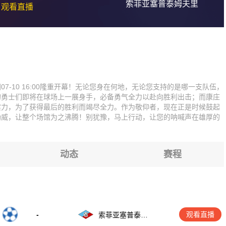
索菲亚塞普泰姆夫里
观看直播
-10 16:00隆重开幕！无论您身在何地，无论您支持的是哪一支队伍，
的勇士们即将在球场上一展身手，必备勇气全力以赴向胜利出击；而康庄
实力，为了获得最后的胜利而竭尽全力。作为敬仰者，现在正是时候鼓起
助威，让整个场馆为之沸腾！别犹豫，马上行动，让您的呐喊声在雄厚的
动态
赛程
-
观看直播
索菲亚塞普泰姆
夫里