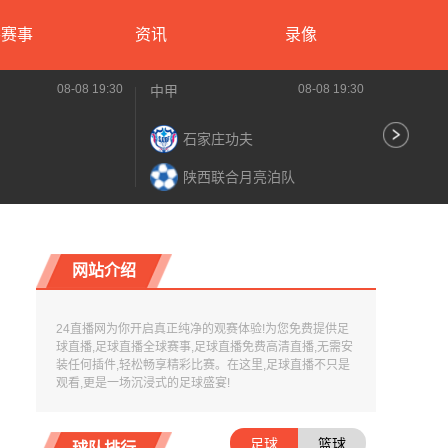
要赛事
资讯
录像
08-08 19:30
08-08 19:30
中甲
中超
石家庄功夫
大
陕西联合月亮泊队
辽
网站介绍
24直播网为你开启真正纯净的观赛体验!为您免费提供足
球直播,足球直播全球赛事,足球直播免费高清直播,无需安
装任何插件,轻松畅享精彩比赛。在这里,足球直播不只是
观看,更是一场沉浸式的足球盛宴!
足球
篮球