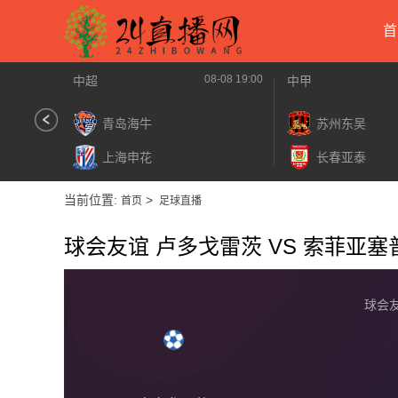
首
08-08 19:00
中超
中甲
青岛海牛
苏州东吴
上海申花
长春亚泰
当前位置:
>
首页
足球直播
球会友谊 卢多戈雷茨 VS 索菲亚
球会友谊