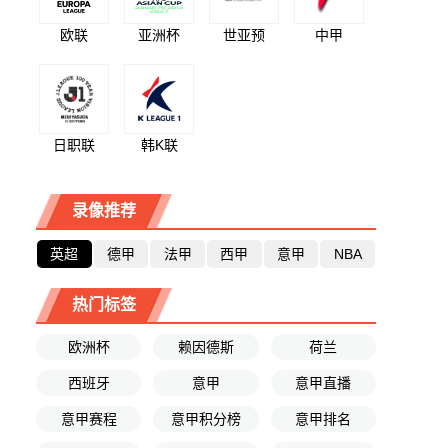
欧联
亚洲杯
世亚预
中甲
日职联
韩K联
录像推荐
英超
德甲
法甲
西甲
意甲
NBA
热门标签
欧洲杯
赖因德斯
荷兰
西班牙
意甲
意甲直播
意甲赛程
意甲积分榜
意甲排名