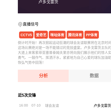
卢多戈雷茨
直播信号
CCTV5
爱奇艺
咪咕体育
腾讯体育
PP体育
倒计时开始！再次掀起运动狂潮的球会友谊联赛将在北京时间07
这场比赛绝对是一场不能错过的竞技盛宴。卢多戈雷茨主队
大道上来客索菲亚塞普泰姆夫里亦将向我们展示他们的惊人
勇气、一鼓作气、挥洒汗水，紧紧地为自己心爱的球队加油
恢弘气势中回荡！
分析
数据
近5次交锋
16:00
07-10
球会友谊
卢多戈雷茨