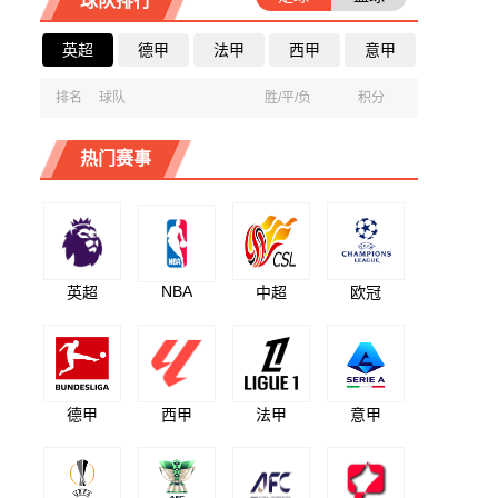
球队排行
英超
德甲
法甲
西甲
意甲
排名
球队
胜/平/负
积分
热门赛事
NBA
英超
中超
欧冠
德甲
西甲
法甲
意甲