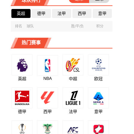
球队排行
英超
德甲
法甲
西甲
意甲
排名
球队
胜/平/负
积分
热门赛事
NBA
英超
中超
欧冠
德甲
西甲
法甲
意甲