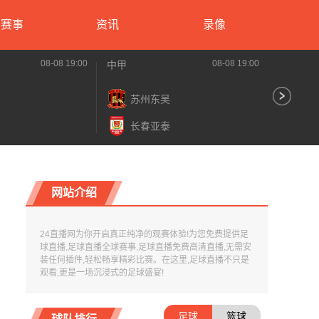
要赛事
资讯
录像
08-08 19:00
08-08 19:00
中甲
中甲
苏州东吴
南
长春亚泰
南
网站介绍
24直播网为你开启真正纯净的观赛体验!为您免费提供足
球直播,足球直播全球赛事,足球直播免费高清直播,无需安
装任何插件,轻松畅享精彩比赛。在这里,足球直播不只是
观看,更是一场沉浸式的足球盛宴!
足球
篮球