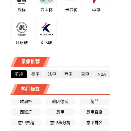
欧联
亚洲杯
世亚预
中甲
日职联
韩K联
录像推荐
英超
德甲
法甲
西甲
意甲
NBA
热门标签
欧洲杯
赖因德斯
荷兰
西班牙
意甲
意甲直播
意甲赛程
意甲积分榜
意甲排名