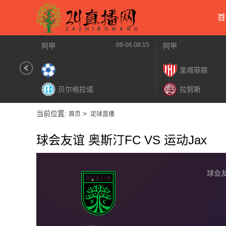
首
08-06 08:15
阿甲
阿甲
圣塔菲联
贝尔格拉诺
拉努斯
当前位置:
>
首页
足球直播
球会友谊 奥斯汀FC VS 运动Jax
球会友谊