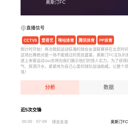
奥斯汀FC
直播信号
CCTV5
爱奇艺
咪咕体育
腾讯体育
PP体育
倒计时开始！再次掀起运动狂潮的球会友谊联赛将在北京时间07
这场比赛绝对是一场不能错过的竞技盛宴。奥斯汀FC主队的
道上来客运动Jax亦将向我们展示他们的惊人实力，为了获
气、挥洒汗水，紧紧地为自己心爱的球队加油助威，让整个
荡！
分析
数据
近5次交锋
00:00
07-09
球会友谊
奥斯汀FC