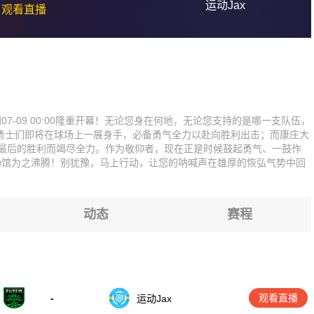
运动Jax
观看直播
-09 00:00隆重开幕！无论您身在何地，无论您支持的是哪一支队伍，
勇士们即将在球场上一展身手，必备勇气全力以赴向胜利出击；而康庄大
得最后的胜利而竭尽全力。作为敬仰者，现在正是时候鼓起勇气、一鼓作
场馆为之沸腾！别犹豫，马上行动，让您的呐喊声在雄厚的恢弘气势中回
动态
赛程
-
观看直播
运动Jax