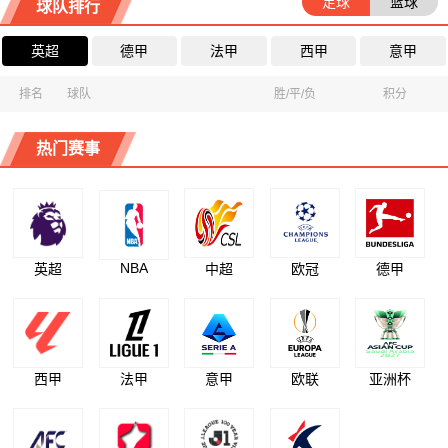
足球
篮球
球队排行
英超
德甲
法甲
西甲
意甲
排名
球队
胜/平/负
积分
热门赛事
NBA
英超
中超
欧冠
德甲
西甲
法甲
意甲
欧联
亚洲杯