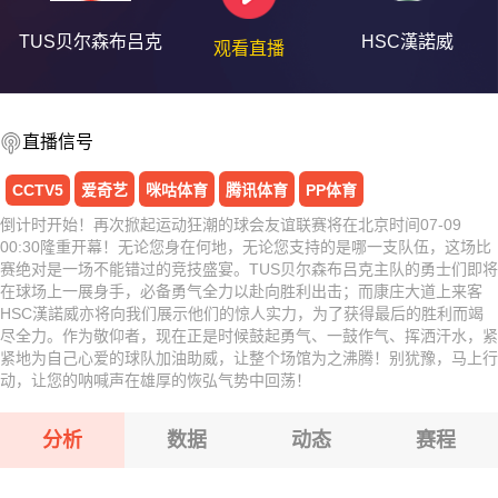
TUS贝尔森布吕克
HSC漢諾威
观看直播
直播信号
CCTV5
爱奇艺
咪咕体育
腾讯体育
PP体育
倒计时开始！再次掀起运动狂潮的球会友谊联赛将在北京时间07-09
00:30隆重开幕！无论您身在何地，无论您支持的是哪一支队伍，这场比
赛绝对是一场不能错过的竞技盛宴。TUS贝尔森布吕克主队的勇士们即将
在球场上一展身手，必备勇气全力以赴向胜利出击；而康庄大道上来客
HSC漢諾威亦将向我们展示他们的惊人实力，为了获得最后的胜利而竭
尽全力。作为敬仰者，现在正是时候鼓起勇气、一鼓作气、挥洒汗水，紧
紧地为自己心爱的球队加油助威，让整个场馆为之沸腾！别犹豫，马上行
动，让您的呐喊声在雄厚的恢弘气势中回荡！
分析
数据
动态
赛程