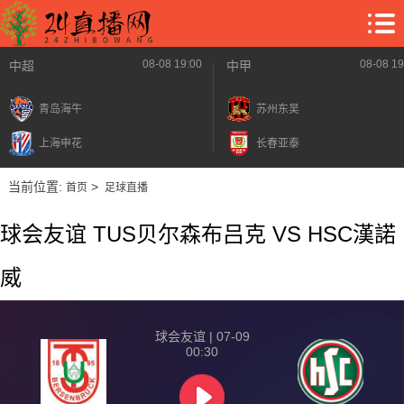
08-08 19:00
08-08 19
中超
中甲
青岛海牛
苏州东吴
上海申花
长春亚泰
当前位置:
>
首页
足球直播
球会友谊 TUS贝尔森布吕克 VS HSC漢諾
威
球会友谊 | 07-09
00:30