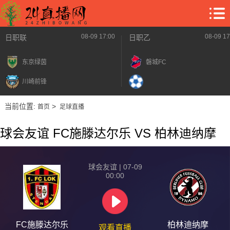
08-09 17:00
08-09 17
日职联
日职乙
东京绿茵
磐城FC
川崎前锋
当前位置:
>
首页
足球直播
球会友谊 FC施滕达尔乐 VS 柏林迪纳摩
球会友谊 | 07-09
00:00
FC施滕达尔乐
柏林迪纳摩
观看直播