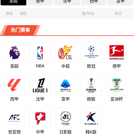
英超
德甲
法甲
西甲
意甲
排名
球队
胜/平/负
积分
热门赛事
NBA
英超
中超
欧冠
德甲
西甲
法甲
意甲
欧联
亚洲杯
世亚预
中甲
日职联
韩K联