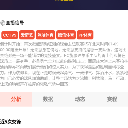
直播信号
CCTV5
爱奇艺
咪咕体育
腾讯体育
PP体育
倒计时开始！再次掀起运动狂潮的球会友谊联赛将在北京时间07-09
00:00隆重开幕！无论您身在何地，无论您支持的是哪一支队伍，这场比
赛绝对是一场不能错过的竞技盛宴。FC施滕达尔乐主队的勇士们即将在
球场上一展身手，必备勇气全力以赴向胜利出击；而康庄大道上来客柏林
迪纳摩亦将向我们展示他们的惊人实力，为了获得最后的胜利而竭尽全
力。作为敬仰者，现在正是时候鼓起勇气、一鼓作气、挥洒汗水，紧紧地
为自己心爱的球队加油助威，让整个场馆为之沸腾！别犹豫，马上行动，
让您的呐喊声在雄厚的恢弘气势中回荡！
分析
数据
动态
赛程
近5次交锋