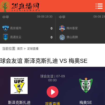
08-08 19:30
08-08 19
中甲
中甲
0
南京城市
梅州客家
0
南通支云
佛山南狮
当前位置:
>
首页
足球直播
球会友谊 斯泽克斯扎迪 VS 梅奥SE
球会友谊 | 07-09
00:00
斯泽克斯扎迪
梅奥SE
观看直播