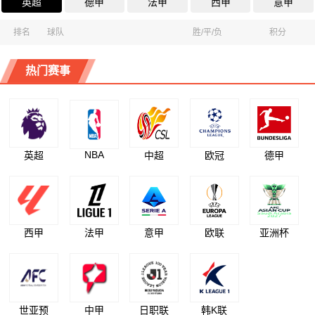
英超
德甲
法甲
西甲
意甲
排名
球队
胜/平/负
积分
热门赛事
NBA
英超
中超
欧冠
德甲
西甲
法甲
意甲
欧联
亚洲杯
世亚预
中甲
日职联
韩K联