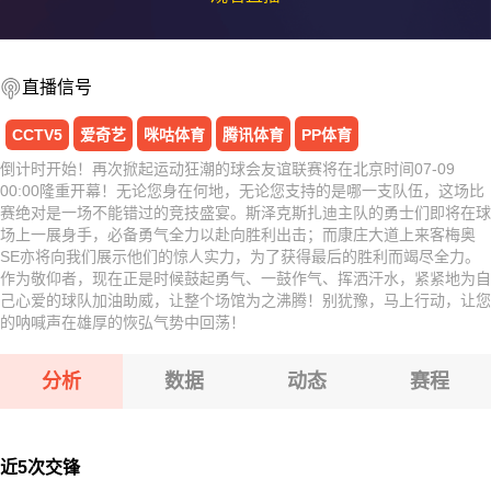
直播信号
CCTV5
爱奇艺
咪咕体育
腾讯体育
PP体育
倒计时开始！再次掀起运动狂潮的球会友谊联赛将在北京时间07-09
00:00隆重开幕！无论您身在何地，无论您支持的是哪一支队伍，这场比
赛绝对是一场不能错过的竞技盛宴。斯泽克斯扎迪主队的勇士们即将在球
场上一展身手，必备勇气全力以赴向胜利出击；而康庄大道上来客梅奥
SE亦将向我们展示他们的惊人实力，为了获得最后的胜利而竭尽全力。
作为敬仰者，现在正是时候鼓起勇气、一鼓作气、挥洒汗水，紧紧地为自
己心爱的球队加油助威，让整个场馆为之沸腾！别犹豫，马上行动，让您
的呐喊声在雄厚的恢弘气势中回荡！
分析
数据
动态
赛程
近5次交锋