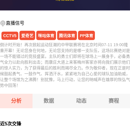
直播信号
CCTV5
爱奇艺
咪咕体育
腾讯体育
PP体育
倒计时开始！再次掀起运动狂潮的中甲联赛将在北京时间07-11 19:00隆
重开幕！无论您身在何地，无论您支持的是哪一支队伍，这场比赛绝对是
一场不能错过的竞技盛宴。主队的勇士们即将在球场上一展身手，必备勇
气全力以赴向胜利出击；而康庄大道上来客梅州客家亦将向我们展示他们
的惊人实力，为了获得最后的胜利而竭尽全力。作为敬仰者，现在正是时
候鼓起勇气、一鼓作气、挥洒汗水，紧紧地为自己心爱的球队加油助威，
让整个场馆为之沸腾！别犹豫，马上行动，让您的呐喊声在雄厚的恢弘气
势中回荡！
分析
数据
动态
赛程
近5次交锋