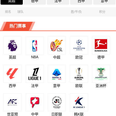
英超
德甲
法甲
西甲
意甲
排名
球队
胜/平/负
积分
热门赛事
NBA
英超
中超
欧冠
德甲
西甲
法甲
意甲
欧联
亚洲杯
世亚预
中甲
日职联
韩K联