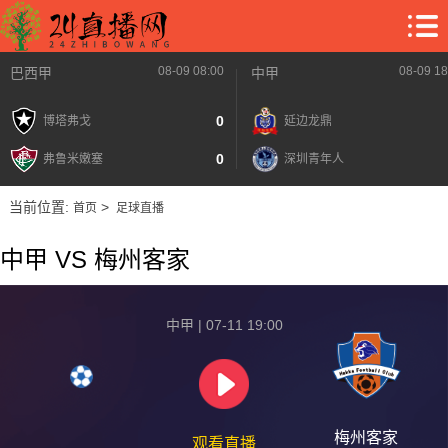
08-09 08:00
08-09 18
巴西甲
中甲
0
博塔弗戈
延边龙鼎
0
弗鲁米嫩塞
深圳青年人
当前位置:
>
首页
足球直播
中甲 VS 梅州客家
中甲 | 07-11 19:00
梅州客家
观看直播