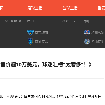
页
足球直播
篮球直播
重
08-08 19:00
08-08 19:30
中甲
中甲
南京城市
梅州客家
南通支云
佛山南狮
售价超10万美元，球迷吐槽“太奢侈”！》
瞬间，也见证过足球与商业的种种联姻。但当我看到“LV设计世界杯奖杯
。