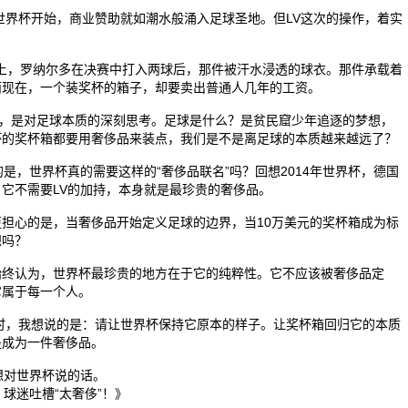
世界杯开始，商业赞助就如潮水般涌入足球圣地。但LV这次的操作，着实
杯上，罗纳尔多在决赛中打入两球后，那件被汗水浸透的球衣。那件承载着
而现在，一个装奖杯的箱子，却要卖出普通人几年的工资。
后，是对足球本质的深刻思考。足球是什么？是贫民窟少年追逐的梦想，
杯的奖杯箱都要用奢侈品来装点，我们是不是离足球的本质越来越远了？
是，世界杯真的需要这样的“奢侈品联名”吗？回想2014年世界杯，德国
它不需要LV的加持，本身就是最珍贵的奢侈品。
担心的是，当奢侈品开始定义足球的边界，当10万美元的奖杯箱成为标
想吗？
始终认为，世界杯最珍贵的地方在于它的纯粹性。它不应该被奢侈品定
它属于每一个人。
箱时，我想说的是：请让世界杯保持它原本的样子。让奖杯箱回归它的本质
是成为一件奢侈品。
想对世界杯说的话。
球迷吐槽“太奢侈”！》