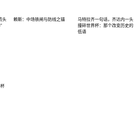
箭头
赖斯：中场铁闸与防线之锚
马特拉齐一句话，齐达内一头
”
撞碎世界杯：那个改变历史的
低语
界杯