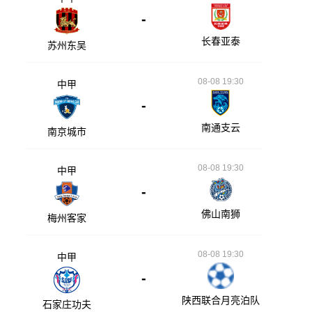
-
长春亚泰
苏州东吴
08-08 19:30
中甲
-
南通支云
南京城市
08-08 19:30
中甲
-
佛山南狮
梅州客家
08-08 19:30
中甲
-
陕西联合月亮泊队
石家庄功夫