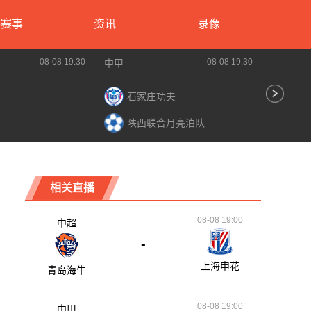
要赛事
资讯
录像
08-08 19:30
08-08 19:30
中甲
中超
石家庄功夫
大
陕西联合月亮泊队
辽
相关直播
08-08 19:00
中超
-
上海申花
青岛海牛
08-08 19:00
中甲