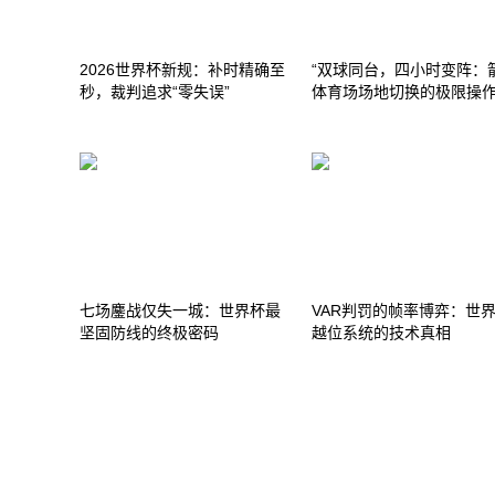
2026世界杯新规：补时精确至
“双球同台，四小时变阵：
秒，裁判追求“零失误”
体育场场地切换的极限操作
七场鏖战仅失一城：世界杯最
VAR判罚的帧率博弈：世
坚固防线的终极密码
越位系统的技术真相