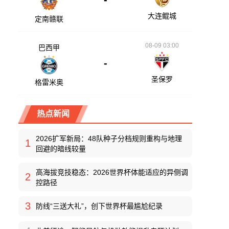
大连鲲城
定南赣联
08-09 03:00
巴西甲
-
圣保罗
格雷米奥
热点新闻
2026扩军新局：48队种子分档规则重构与地理
1
回避的暗线较量
高海拔竞技稳态：2026世界杯体能适应的异侧调
2
控路径
3
防线“三送大礼”，创下世界杯最尴尬纪录