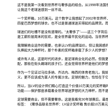
这不是我第一次看到世界杯与奢侈品的结合。从1998年法国
让我这个老球迷感到一丝不适。
一个奖杯箱，10万美元。这个数字让我想起了2002年世界
四星巴西梦想的球衣，也不过是普通球迷买得起的品牌货。
球迷们的吐槽不是没有道理的。“太奢侈了”——这三个字背
是工薪阶层周末的狂欢，是全世界最平民化的运动。当世界
我理解商业运作的需要，也承认LV的品牌溢价。但让我困惑的
队捧起大力神杯时，那个朴素的奖杯箱承载了多少人的梦想？
或许有人说，这是时代的进步，是足球商业化的必然。但我更
配，那些在街头踢球的孩子们，还会觉得世界杯是他们的梦
作为一个见证过马拉多纳、齐达内、梅西的体育老炮儿，我
义，更不应该成为富人的专属沙龙。足球的魅力，恰恰在于
所以，当LV的设计师们精心打造这个价值10万美元的奖杯
功能——保护那座承载着全世界球迷梦想的大力神杯，而不
足球需要商业，但不需要奢侈。这是我看完30年球赛后，最
标签
：
《奢侈品联名世界杯：LV设计奖杯箱
售价超10万美元