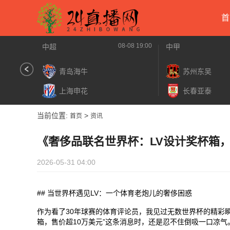
首
08-08 19:00
中超
中甲
青岛海牛
苏州东吴
上海申花
长春亚泰
当前位置:
>
首页
资讯
《奢侈品联名世界杯：LV设计奖杯箱，
2026-05-31 04:00
## 当世界杯遇见LV：一个体育老炮儿的奢侈困惑
作为看了30年球赛的体育评论员，我见过无数世界杯的精彩
箱，售价超10万美元”这条消息时，还是忍不住倒吸一口凉气