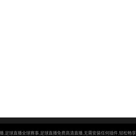
播,足球直播全球赛事,足球直播免费高清直播,无需安装任何插件,轻松畅