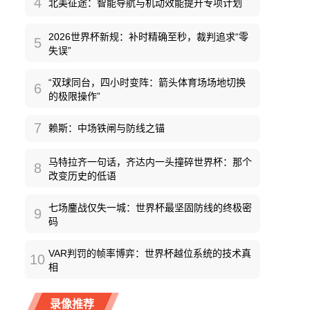
4
北美征途：智能导航与机动效能提升专项计划
2026世界杯新规：补时精确至秒，裁判追求“零
5
失误”
“双球同台，四小时变阵：箭头体育场场地切换
6
的极限操作”
7
赖斯：中场铁闸与防线之锚
马特拉齐一句话，齐达内一头撞碎世界杯：那个
8
改变历史的低语
七场鏖战仅失一城：世界杯最坚固防线的终极密
9
码
VAR判罚的帧率博弈：世界杯越位系统的技术真
10
相
录像推荐