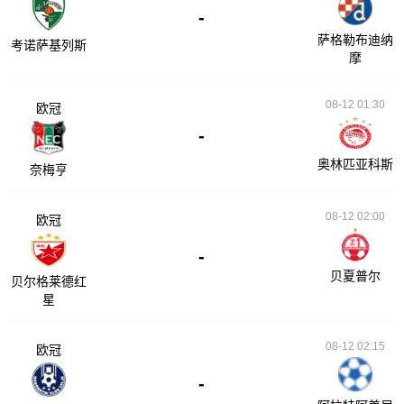
-
萨格勒布迪纳
考诺萨基列斯
摩
08-12 01:30
欧冠
-
奥林匹亚科斯
奈梅亨
08-12 02:00
欧冠
-
贝夏普尔
贝尔格莱德红
星
08-12 02:15
欧冠
-