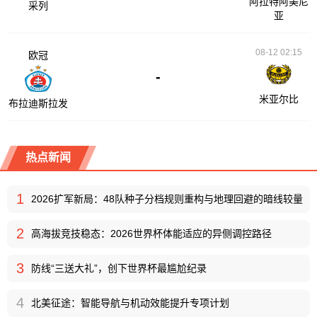
阿拉特阿美尼
采列
亚
08-12 02:15
欧冠
-
米亚尔比
布拉迪斯拉发
热点新闻
1
2026扩军新局：48队种子分档规则重构与地理回避的暗线较量
2
高海拔竞技稳态：2026世界杯体能适应的异侧调控路径
3
防线“三送大礼”，创下世界杯最尴尬纪录
4
北美征途：智能导航与机动效能提升专项计划