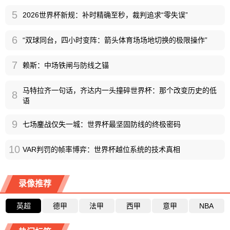
5
2026世界杯新规：补时精确至秒，裁判追求“零失误”
6
“双球同台，四小时变阵：箭头体育场场地切换的极限操作”
7
赖斯：中场铁闸与防线之锚
马特拉齐一句话，齐达内一头撞碎世界杯：那个改变历史的低
8
语
9
七场鏖战仅失一城：世界杯最坚固防线的终极密码
10
VAR判罚的帧率博弈：世界杯越位系统的技术真相
录像推荐
英超
德甲
法甲
西甲
意甲
NBA