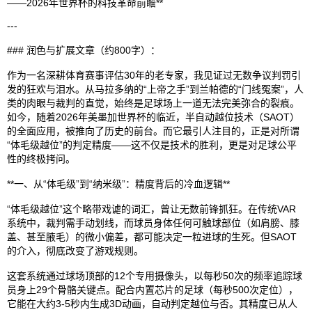
——2026年世界杯的科技革命前瞻**
---
### 润色与扩展文章（约800字）：
作为一名深耕体育赛事评估30年的老专家，我见证过无数争议判罚引
发的狂欢与泪水。从马拉多纳的“上帝之手”到兰帕德的“门线冤案”，人
类的肉眼与裁判的直觉，始终是足球场上一道无法完美弥合的裂痕。
如今，随着2026年美墨加世界杯的临近，半自动越位技术（SAOT）
的全面应用，被推向了历史的前台。而它最引人注目的，正是对所谓
“体毛级越位”的判定精度——这不仅是技术的胜利，更是对足球公平
性的终极拷问。
**一、从“体毛级”到“纳米级”：精度背后的冷血逻辑**
“体毛级越位”这个略带戏谑的词汇，曾让无数前锋抓狂。在传统VAR
系统中，裁判需手动划线，而球员身体任何可触球部位（如肩膀、膝
盖、甚至腋毛）的微小偏差，都可能决定一粒进球的生死。但SAOT
的介入，彻底改变了游戏规则。
这套系统通过球场顶部的12个专用摄像头，以每秒50次的频率追踪球
员身上29个骨骼关键点。配合内置芯片的足球（每秒500次定位），
它能在大约3-5秒内生成3D动画，自动判定越位与否。其精度已从人