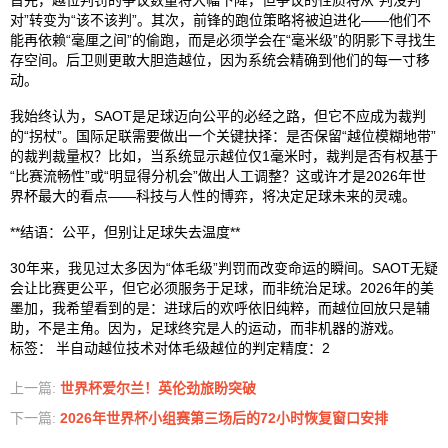
首先，越位判罚的争议数量将大幅下降，但争议的性质将从“判没判
对”转变为“该不该判”。其次，前锋的跑位策略将被迫进化——他们不
能再依赖“毫厘之间”的偷跑，而是必须学会在“毫米级”的阴影下寻找生
存空间。后卫则更敢大胆造越位，因为系统会精确到他们的每一寸移
动。
我始终认为，SAOT是足球迈向公平的必经之路，但它不应成为裁判
的“拐杖”。国际足联需要做出一个关键抉择：是否保留“越位模糊地带”
的裁判裁量权？比如，当系统显示越位仅1毫米时，裁判是否有权基于
“比赛流畅性”或“明显得分机会”做出人工调整？这或许才是2026年世
界杯最大的看点——科技与人性的博弈，将决定足球未来的灵魂。
**结语：公平，但别让足球失去温度**
30年来，我见过太多因为“体毛级”判罚而改变命运的瞬间。SAOT无疑
会让比赛更公平，但它必须服务于足球，而非统治足球。2026年的美
墨加，我希望看到的是：进球后的欢呼依旧纯粹，而越位回放只是辅
助，不是主角。因为，足球终究是人的运动，而非机器的游戏。
标签
：
半自动越位技术对体毛级越位的判定精度：2
上一篇:
世界杯爱尔兰！英伦劲旅盼突破
下一篇:
2026年世界杯小组赛第三场后的72小时恢复窗口安排