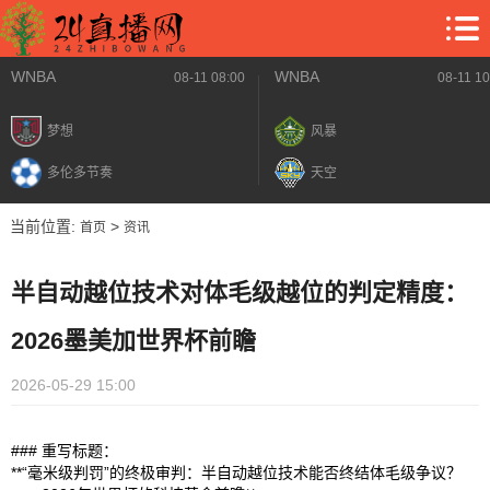
WNBA
WNBA
08-11 08:00
08-11 10
梦想
风暴
多伦多节奏
天空
当前位置:
>
首页
资讯
半自动越位技术对体毛级越位的判定精度：
2026墨美加世界杯前瞻
2026-05-29 15:00
### 重写标题：
**“毫米级判罚”的终极审判：半自动越位技术能否终结体毛级争议？