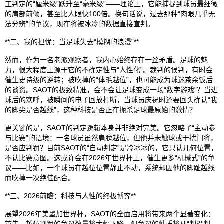
工判定的“厘米级”跃升至“毫米级”——理论上，它能捕捉到球员最细微
的肩部前倾，甚至比人眼快100倍。换句话说，过去那种“肉眼几乎无
法分辨”的争议，现在将被冰冷的数据直接宣判。
**二、我的担忧：当足球失去“模糊的浪漫”**
然而，作为一名老派观察者，我内心始终存在一丝矛盾。足球的魅
力，很大程度上源于它的不确定性与“人性化”。裁判的误判，有时会
催生史诗级的逆转；被吹掉的“体毛越位”，也可能成为球迷茶余饭后
的谈资。SAOT的极致精准，会不会让足球变成一场“数字游戏”？当进
球后的欢呼，被瞬间的电子回放打断，当球员庆祝时还要回头确认“我
的脚尖是否越线”，这种科技是否正在扼杀足球最原始的激情？
更关键的是，SAOT的判定逻辑本身并非绝对完美。它忽略了“主动参
与比赛”的语境：一名球员虽然肩膀越位，但他并未触球或干扰门将，
是否应判罚？目前SAOT的“自动判定”是冷冰冰的，它只认几何位置，
不认比赛意图。这或许会在2026年世界杯上，催生更多“机械式”的争
议——比如，一个球员在越位位置静止不动，系统却因他的脚趾越线
而吹掉一次绝佳配合。
**三、2026前瞻：科技与人性的终极博弈**
展望2026年美墨加世界杯，SAOT的全面启用将带来两个显著变化：