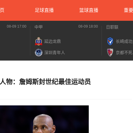
页
足球直播
篮球直播
重
08-09 17:00
08-09 18:00
中甲
日职联
延边龙鼎
长崎成功
深圳青年人
京都不死
人物：詹姆斯封世纪最佳运动员