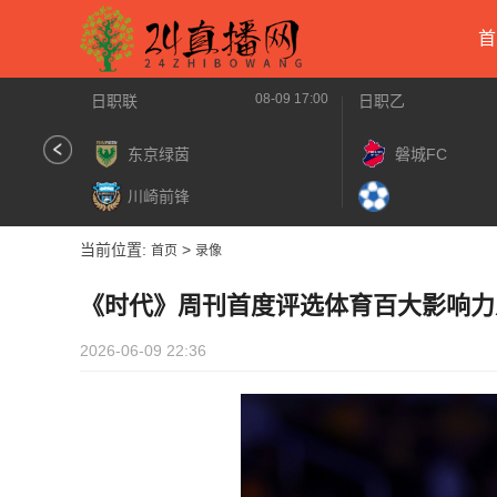
首
08-09 17:00
日职联
日职乙
东京绿茵
磐城FC
川崎前锋
当前位置:
>
首页
录像
《时代》周刊首度评选体育百大影响力
2026-06-09 22:36