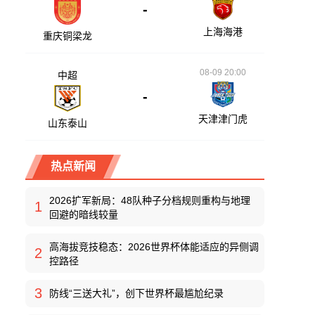
-
上海海港
重庆铜梁龙
08-09 20:00
中超
-
天津津门虎
山东泰山
热点新闻
2026扩军新局：48队种子分档规则重构与地理
1
回避的暗线较量
高海拔竞技稳态：2026世界杯体能适应的异侧调
2
控路径
3
防线“三送大礼”，创下世界杯最尴尬纪录