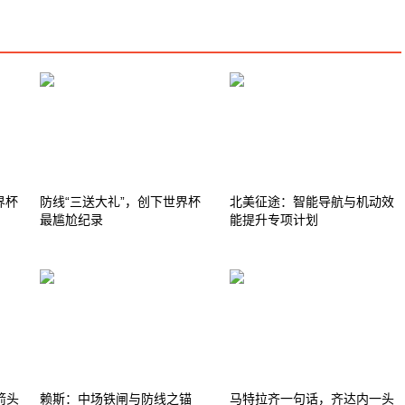
界杯
防线“三送大礼”，创下世界杯
北美征途：智能导航与机动效
最尴尬纪录
能提升专项计划
箭头
赖斯：中场铁闸与防线之锚
马特拉齐一句话，齐达内一头