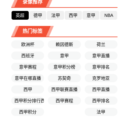
录像推荐
英超
德甲
法甲
西甲
意甲
NBA
热门标签
欧洲杯
赖因德斯
荷兰
西班牙
意甲
意甲直播
意甲赛程
意甲积分榜
意甲排名
意甲在哪直播
苏契奇
克罗地亚
西甲
西甲联赛直播
西甲直播
西甲积分排行西榜
西甲赛程
西甲排名
西甲积分
法甲