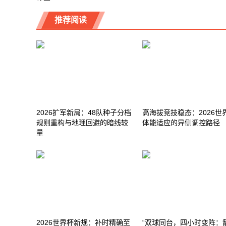
推荐阅读
2026扩军新局：48队种子分档
高海拔竞技稳态：2026世
规则重构与地理回避的暗线较
体能适应的异侧调控路径
量
2026世界杯新规：补时精确至
“双球同台，四小时变阵：