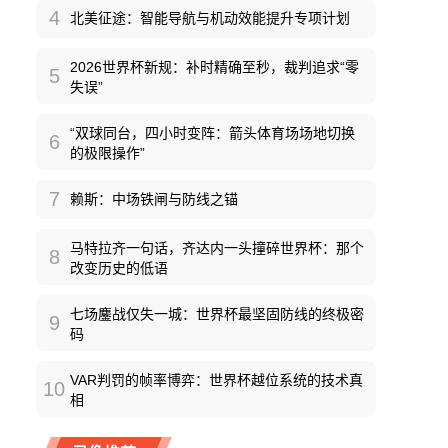
4
北美征途：智能导航与机动效能提升专项计划
2026世界杯新规：补时精确至秒，裁判追求“零
5
失误”
“双球同台，四小时变阵：箭头体育场场地切换
6
的极限操作”
7
赖斯：中场铁闸与防线之锚
马特拉齐一句话，齐达内一头撞碎世界杯：那个
8
改变历史的低语
七场鏖战仅失一城：世界杯最坚固防线的终极密
9
码
VAR判罚的帧率博弈：世界杯越位系统的技术真
10
相