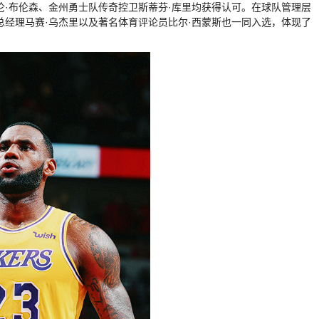
伦·布伦森、金州勇士队传奇控卫斯蒂芬·库里均获得认可。在球队管理层
总经理马赛·乌杰里以及著名体育评论员比尔·西蒙斯也一同入选，体现了