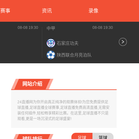
要赛事
资讯
录像
08-08 19:30
08-08 19:30
中甲
中超
石家庄功夫
大
陕西联合月亮泊队
辽
网站介绍
24直播网为你开启真正纯净的观赛体验!为您免费提供足
球直播,足球直播全球赛事,足球直播免费高清直播,无需安
装任何插件,轻松畅享精彩比赛。在这里,足球直播不只是
观看,更是一场沉浸式的足球盛宴!
足球
篮球