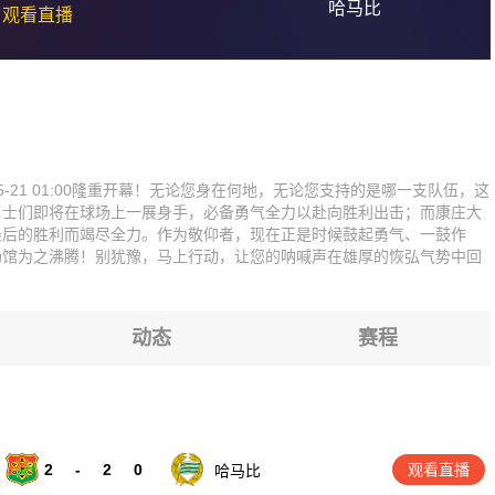
哈马比
观看直播
21 01:00隆重开幕！无论您身在何地，无论您支持的是哪一支队伍，这
勇士们即将在球场上一展身手，必备勇气全力以赴向胜利出击；而康庄大
最后的胜利而竭尽全力。作为敬仰者，现在正是时候鼓起勇气、一鼓作
场馆为之沸腾！别犹豫，马上行动，让您的呐喊声在雄厚的恢弘气势中回
动态
赛程
2
-
2
0
观看直播
哈马比