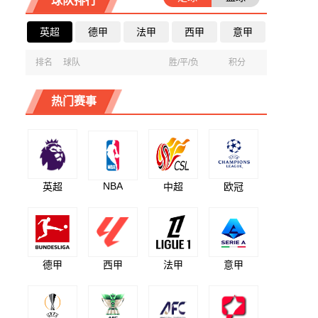
球队排行
英超
德甲
法甲
西甲
意甲
排名
球队
胜/平/负
积分
热门赛事
NBA
英超
中超
欧冠
德甲
西甲
法甲
意甲