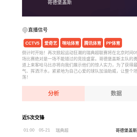
哥德堡盖斯
直播信号
CCTV5
爱奇艺
咪咕体育
腾讯体育
PP体育
倒计时开始！再次掀起运动狂潮的瑞典超联赛将在北京时间05-
场比赛绝对是一场不能错过的竞技盛宴。哥德堡盖斯主队的
道上来客哈马比亦将向我们展示他们的惊人实力，为了获得
气、挥洒汗水，紧紧地为自己心爱的球队加油助威，让整个
荡！
分析
数据
近5次交锋
01:00
05-21
瑞典超
哥德堡盖斯