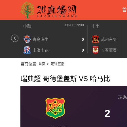
首
08-08 19:00
中超
中甲
青岛海牛
0
苏州东吴
上海申花
0
长春亚泰
当前位置:
>
首页
足球直播
瑞典超 哥德堡盖斯 VS 哈马比
瑞典超 
2