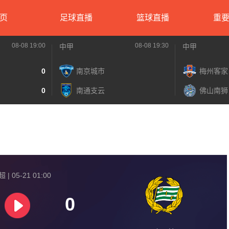
页
足球直播
篮球直播
重
08-08 19:00
08-08 19:30
中甲
中甲
0
南京城市
梅州客家
0
南通支云
佛山南狮
| 05-21 01:00
0