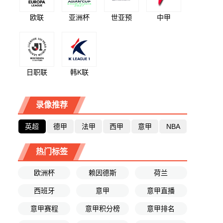
欧联
亚洲杯
世亚预
中甲
日职联
韩K联
录像推荐
英超
德甲
法甲
西甲
意甲
NBA
热门标签
欧洲杯
赖因德斯
荷兰
西班牙
意甲
意甲直播
意甲赛程
意甲积分榜
意甲排名