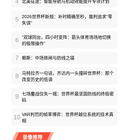
4
北美征途：智能导航与机动效能提升专项计划
2026世界杯新规：补时精确至秒，裁判追求“零
5
失误”
“双球同台，四小时变阵：箭头体育场场地切换
6
的极限操作”
7
赖斯：中场铁闸与防线之锚
马特拉齐一句话，齐达内一头撞碎世界杯：那个
8
改变历史的低语
七场鏖战仅失一城：世界杯最坚固防线的终极密
9
码
VAR判罚的帧率博弈：世界杯越位系统的技术真
10
相
录像推荐