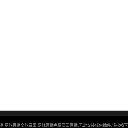
播,足球直播全球赛事,足球直播免费高清直播,无需安装任何插件,轻松畅