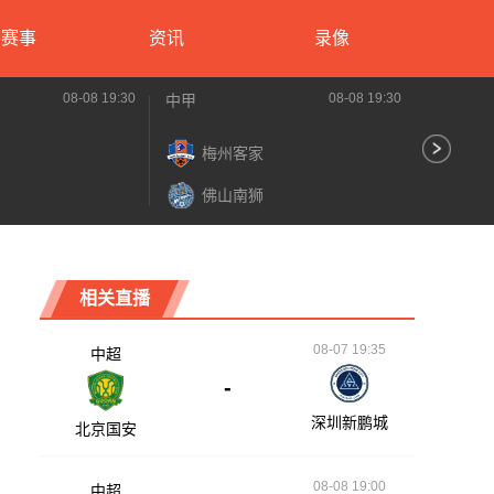
要赛事
资讯
录像
08-08 19:30
08-08 19:30
中甲
中甲
梅州客家
石
佛山南狮
陕
相关直播
08-07 19:35
中超
-
深圳新鹏城
北京国安
08-08 19:00
中超