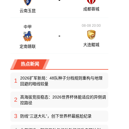
成都蓉城
云南玉昆
08-08 20:00
中甲
-
大连鲲城
定南赣联
热点新闻
2026扩军新局：48队种子分档规则重构与地理
1
回避的暗线较量
高海拔竞技稳态：2026世界杯体能适应的异侧调
2
控路径
3
防线“三送大礼”，创下世界杯最尴尬纪录