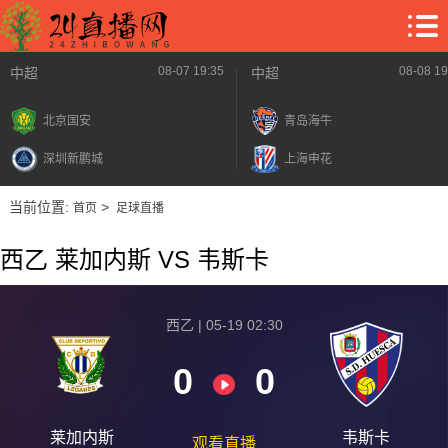
08-07 19:35
08-08 19
中超
中超
北京国安
青岛海牛
深圳新鹏城
上海申花
当前位置:
>
首页
足球直播
西乙 莱加内斯 VS 韦斯卡
西乙 | 05-19 02:30
0
0
莱加内斯
韦斯卡
观看直播