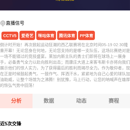
直播信号
CCTV5
爱奇艺
咪咕体育
腾讯体育
PP体育
倒计时开始！再次掀起运动狂潮的西乙联赛将在北京时间05-19 02:30隆
重开幕！无论您身在何地，无论您支持的是哪一支队伍，这场比赛绝对是
一场不能错过的竞技盛宴。莱加内斯主队的勇士们即将在球场上一展身
手，必备勇气全力以赴向胜利出击；而康庄大道上来客韦斯卡亦将向我们
展示他们的惊人实力，为了获得最后的胜利而竭尽全力。作为敬仰者，现
在正是时候鼓起勇气、一鼓作气、挥洒汗水，紧紧地为自己心爱的球队加
油助威，让整个场馆为之沸腾！别犹豫，马上行动，让您的呐喊声在雄厚
的恢弘气势中回荡！
分析
数据
动态
赛程
近5次交锋