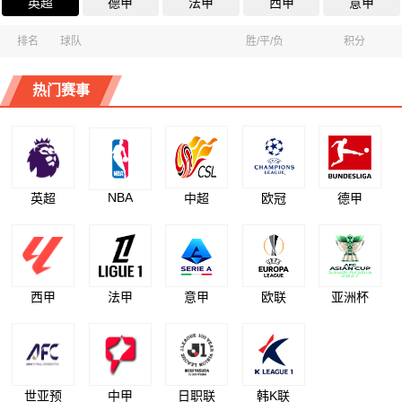
英超
德甲
法甲
西甲
意甲
排名
球队
胜/平/负
积分
热门赛事
NBA
英超
中超
欧冠
德甲
西甲
法甲
意甲
欧联
亚洲杯
世亚预
中甲
日职联
韩K联