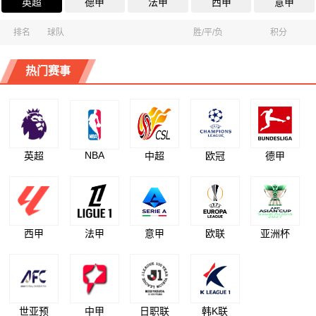
英超
德甲
法甲
西甲
意甲
排名
球队
胜/平/负
积分
热门赛事
NBA
英超
中超
欧冠
德甲
西甲
法甲
意甲
欧联
亚洲杯
世亚预
中甲
日职联
韩K联