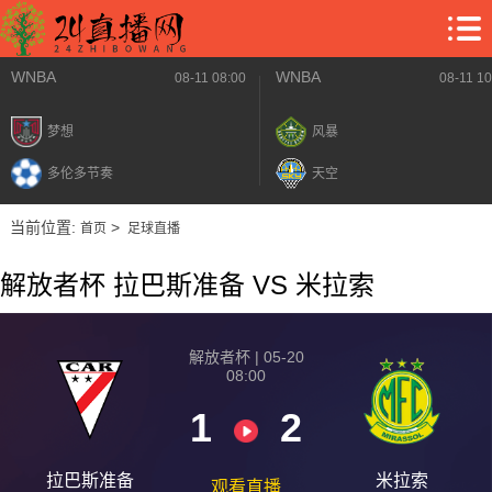
WNBA
WNBA
08-11 08:00
08-11 10
梦想
风暴
多伦多节奏
天空
当前位置:
>
首页
足球直播
解放者杯 拉巴斯准备 VS 米拉索
解放者杯 | 05-20
08:00
1
2
拉巴斯准备
米拉索
观看直播