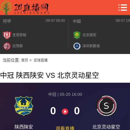
08-07 06:00
08-07 19
阿甲
中超
圣塔菲联
北京国安
拉努斯
深圳新鹏城
当前位置:
>
首页
足球直播
中冠 陕西陕安 VS 北京灵动星空
中冠 | 05-20 16:00
0
0
陕西陕安
北京灵动星空
观看直播