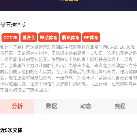
直播信号
CCTV5
爱奇艺
咪咕体育
腾讯体育
PP体育
倒计时开始！再次掀起运动狂潮的中冠联赛将在北京时间05-20 16:00隆
重开幕！无论您身在何地，无论您支持的是哪一支队伍，这场比赛绝对是
一场不能错过的竞技盛宴。陕西陕安主队的勇士们即将在球场上一展身
手，必备勇气全力以赴向胜利出击；而康庄大道上来客北京灵动星空亦将
向我们展示他们的惊人实力，为了获得最后的胜利而竭尽全力。作为敬仰
者，现在正是时候鼓起勇气、一鼓作气、挥洒汗水，紧紧地为自己心爱的
球队加油助威，让整个场馆为之沸腾！别犹豫，马上行动，让您的呐喊声
在雄厚的恢弘气势中回荡！
分析
数据
动态
赛程
近5次交锋