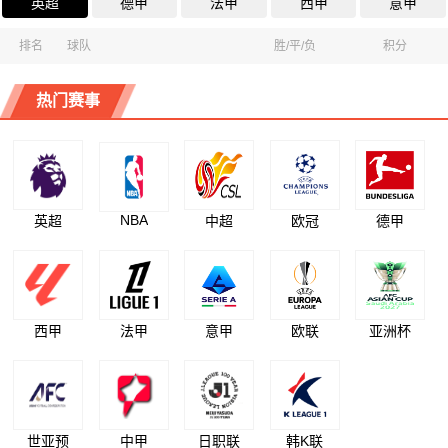
英超
德甲
法甲
西甲
意甲
排名
球队
胜/平/负
积分
热门赛事
NBA
英超
中超
欧冠
德甲
西甲
法甲
意甲
欧联
亚洲杯
世亚预
中甲
日职联
韩K联