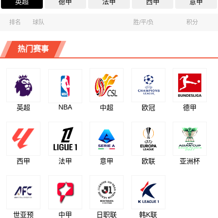
英超
德甲
法甲
西甲
意甲
排名
球队
胜/平/负
积分
热门赛事
NBA
英超
中超
欧冠
德甲
西甲
法甲
意甲
欧联
亚洲杯
世亚预
中甲
日职联
韩K联