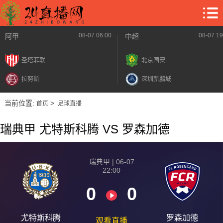
08-07 06:00
08-07 19
阿甲
中超
圣塔菲联
北京国安
拉努斯
深圳新鹏城
当前位置:
>
首页
足球直播
瑞典甲 尤特斯科腾 VS 罗森加德
瑞典甲 | 06-07
22:00
0
0
尤特斯科腾
罗森加德
观看直播