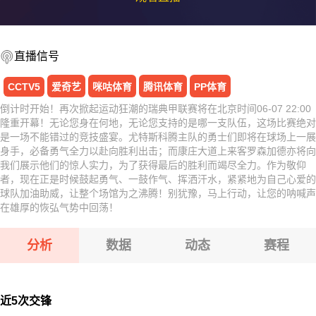
直播信号
CCTV5
爱奇艺
咪咕体育
腾讯体育
PP体育
倒计时开始！再次掀起运动狂潮的瑞典甲联赛将在北京时间06-07 22:00
隆重开幕！无论您身在何地，无论您支持的是哪一支队伍，这场比赛绝对
是一场不能错过的竞技盛宴。尤特斯科腾主队的勇士们即将在球场上一展
身手，必备勇气全力以赴向胜利出击；而康庄大道上来客罗森加德亦将向
我们展示他们的惊人实力，为了获得最后的胜利而竭尽全力。作为敬仰
者，现在正是时候鼓起勇气、一鼓作气、挥洒汗水，紧紧地为自己心爱的
球队加油助威，让整个场馆为之沸腾！别犹豫，马上行动，让您的呐喊声
在雄厚的恢弘气势中回荡！
分析
数据
动态
赛程
近5次交锋