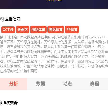
直播信号
CCTV5
爱奇艺
咪咕体育
腾讯体育
PP体育
倒计时开始！再次掀起运动狂潮的瑞典甲联赛将在北京时间06-07 22:00
隆重开幕！无论您身在何地，无论您支持的是哪一支队伍，这场比赛绝对
是一场不能错过的竞技盛宴。耶夫勒主队的勇士们即将在球场上一展身
手，必备勇气全力以赴向胜利出击；而康庄大道上来客哈马比TFF亦将向
我们展示他们的惊人实力，为了获得最后的胜利而竭尽全力。作为敬仰
者，现在正是时候鼓起勇气、一鼓作气、挥洒汗水，紧紧地为自己心爱的
球队加油助威，让整个场馆为之沸腾！别犹豫，马上行动，让您的呐喊声
在雄厚的恢弘气势中回荡！
分析
数据
动态
赛程
近5次交锋