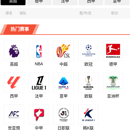
英超
德甲
法甲
西甲
意甲
排名
球队
胜/平/负
积分
热门赛事
NBA
英超
中超
欧冠
德甲
西甲
法甲
意甲
欧联
亚洲杯
世亚预
中甲
日职联
韩K联